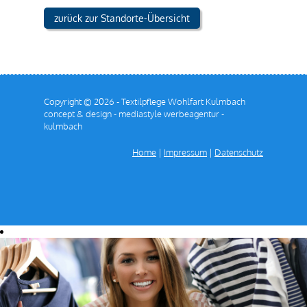
zurück zur Standorte-Übersicht
Copyright © 2026 - Textilpflege Wohlfart Kulmbach
concept & design - mediastyle werbeagentur -
kulmbach
Home
|
Impressum
|
Datenschutz